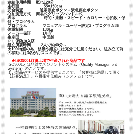
連続使用時間 概ね120分
走行面 55×150cm
安全装置 通常停止ボタン＋緊急停止ボタン
心拍測定方式 簡易式グリップハンドル式
表示 時間・距離・スピード・カロリー・心拍数・傾
斜・プログラム
プログラム マニュアル・ユーザー設定3・プログラム36
体重制限 130kg
メーカー保証 1年間
生産国 中国製
ＰＬ保険加入済
組立所要時間 2人で約40分～
★100kg超の為、移動や組立には充分ご注意ください。組み立て前
の移動には3名がおススメです。
★ISO9001取得工場で生産された商品です
ISO9001とは品質マネジメントシステム（Quality Management
System）のことです。
よい製品やサービスを提供することで、『お客様に満足して頂く
【顧客満足】』を目指す仕組み（システム）です。