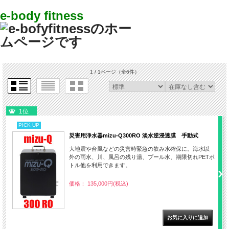
e-body fitness
1 / 1ページ
（全6件）
1位
PICK UP
災害用浄水器mizu-Q300RO 淡水逆浸透膜 手動式
大地震や台風などの災害時緊急の飲み水確保に。海水以
外の雨水、川、風呂の残り湯、プール水、期限切れPETボ
トル他を利用できます。
価格： 135,000円(税込)