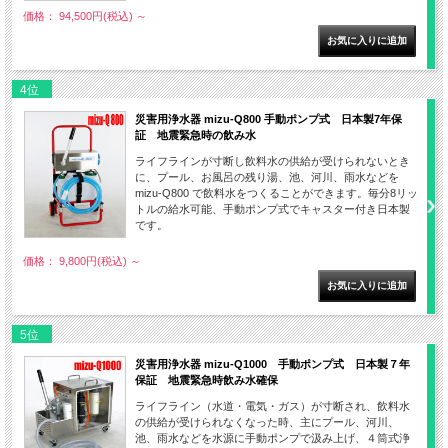
価格： 94,500円(税込)
～
4位
災害用浄水器 mizu-Q800 手動ポンプ式 日本製7年保
証 地震緊急時の飲み水
ライフラインが寸断し飲料水の供給が受けられないとき
に、プール、お風呂の残り湯、池、河川、雨水などを
mizu-Q800 で飲料水をつくることができます。毎分8リッ
トルの給水可能、手動ポンプ式でキャスター付き日本製
です。
価格： 9,800円(税込)
～
5位
災害用浄水器 mizu-Q1000 手動ポンプ式 日本製７年
保証 地震緊急時飲み水確保
ライフライン（水道・電気・ガス）が寸断され、飲料水
の供給が受けられなくなった時、主にプール、河川、
池、雨水などを水源に手動ポンプで汲み上げ、４筒式浄