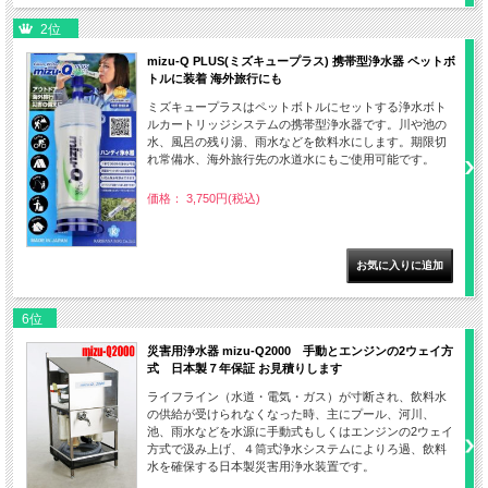
2位
mizu-Q PLUS(ミズキュープラス) 携帯型浄水器 ペットボ
トルに装着 海外旅行にも
ミズキュープラスはペットボトルにセットする浄水ボト
ルカートリッジシステムの携帯型浄水器です。川や池の
水、風呂の残り湯、雨水などを飲料水にします。期限切
れ常備水、海外旅行先の水道水にもご使用可能です。
価格： 3,750円(税込)
6位
災害用浄水器 mizu-Q2000 手動とエンジンの2ウェイ方
式 日本製７年保証 お見積りします
ライフライン（水道・電気・ガス）が寸断され、飲料水
の供給が受けられなくなった時、主にプール、河川、
池、雨水などを水源に手動式もしくはエンジンの2ウェイ
方式で汲み上げ、４筒式浄水システムによりろ過、飲料
水を確保する日本製災害用浄水装置です。