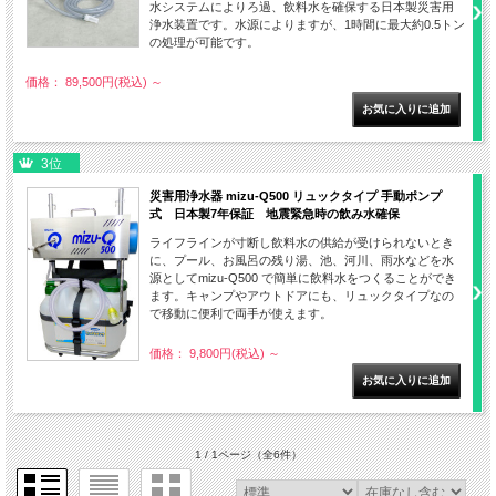
水システムによりろ過、飲料水を確保する日本製災害用
浄水装置です。水源によりますが、1時間に最大約0.5トン
の処理が可能です。
価格： 89,500円(税込)
～
3位
災害用浄水器 mizu-Q500 リュックタイプ 手動ポンプ
式 日本製7年保証 地震緊急時の飲み水確保
ライフラインが寸断し飲料水の供給が受けられないとき
に、プール、お風呂の残り湯、池、河川、雨水などを水
源としてmizu-Q500 で簡単に飲料水をつくることができ
ます。キャンプやアウトドアにも、リュックタイプなの
で移動に便利で両手が使えます。
価格： 9,800円(税込)
～
1 / 1ページ
（全6件）