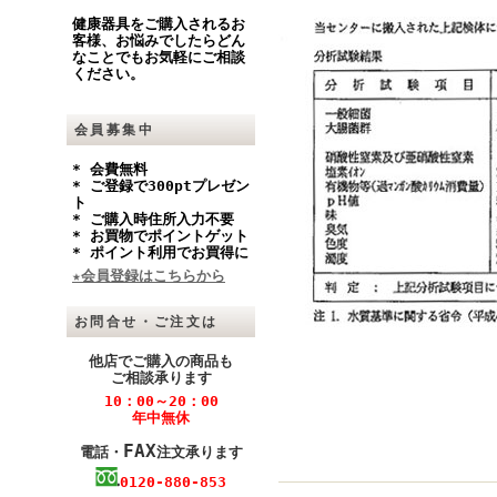
健康器具をご購入されるお
客様、お悩みでしたらどん
なことでもお気軽にご相談
ください。
会員募集中
* 会費無料
* ご登録で300ptプレゼン
ト
* ご購入時住所入力不要
* お買物でポイントゲット
* ポイント利用でお買得に
★会員登録はこちらから
お問合せ・ご注文は
他店でご購入の商品も
ご相談承ります
10：00～20：00
年中無休
FAX
電話・
注文承ります
0120-880-853