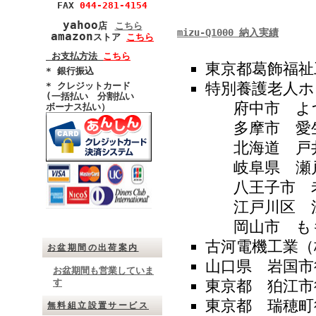
FAX
044-281-4154
yahoo
店
こちら
mizu-Q1000 納入実績
amazon
ストア
こちら
お支払方法
こちら
東京都葛飾福祉
* 銀行振込
特別養護老人ホ
* クレジットカード
(
一括払い
分割払い
府中市 よ
ボーナス払い）
多摩市 愛
北海道 戸
岐阜県 瀬
八王子市 
江戸川区 
岡山市
古河電機工業（
お盆期間の出荷案内
山口県 岩国市
お盆期間も営業していま
東京都 狛江市
す
東京都 瑞穂町
無料組立設置サービス