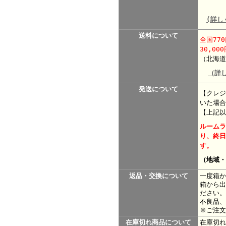
(詳し
送料について
全国77
30,0
（北海道
（詳
発送について
【クレジ
いた場合
【上記
ルームラ
り、終日
す。
（地域・
返品・交換について
一度箱か
箱から出
ださい。
不良品、
※ご注
在庫切れ商品について
在庫切れ