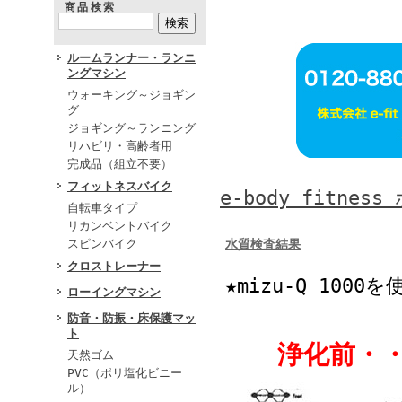
商品検索
ルームランナー・ランニ
ングマシン
ウォーキング～ジョギン
グ
ジョギング～ランニング
リハビリ・高齢者用
完成品（組立不要）
フィットネスバイク
e-body fitne
自転車タイプ
リカンベントバイク
スピンバイク
水質検査結果
クロストレーナー
★mizu-Q 10
ローイングマシン
防音・防振・床保護マッ
ト
浄化前・・・
天然ゴム
PVC（ポリ塩化ビニー
ル）