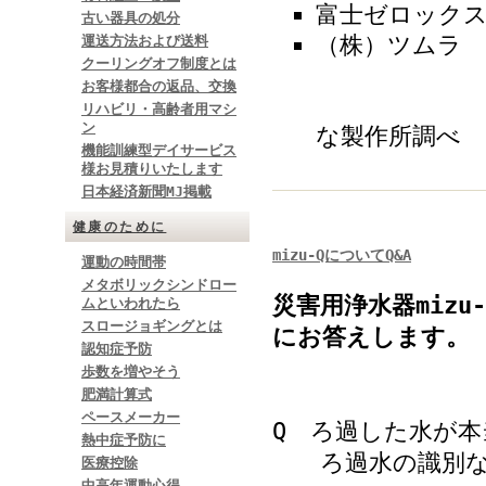
富士ゼロックス
古い器具の処分
（株）ツムラ 
運送方法および送料
クーリングオフ制度とは
お客様都合の返品、交換
※
リハビリ・高齢者用マシ
ン
な製作所調べ
機能訓練型デイサービス
様お見積りいたします
日本経済新聞MJ掲載
健康のために
mizu-QについてQ&A
運動の時間帯
メタボリックシンドロー
災害用浄水器miz
ムといわれたら
スロージョギングとは
にお答えします。
認知症予防
歩数を増やそう
肥満計算式
ペースメーカー
Q ろ過した水が
熱中症予防に
ろ過水の識別など
医療控除
中高年運動心得