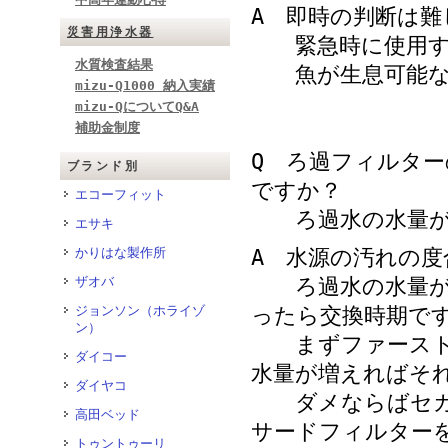
A 即時の判断は
災害用浄水器
緊急時に使用する
水質検査結果
魚が生息可能な
mizu-Q1000 納入実績
mizu-QについてQ&A
補助金制度
Q ろ過フィルタ
ブランド別
ですか？
エコーフィット
ろ過水の水量が
エサキ
A 水源の汚れの
かりはな製作所
ろ過水の水量が減
ザオバ
ったら交換時期で
ジョンソン（ホライゾ
ン）
まずファーストフ
ダイコー
水量が増えればそ
ダイヤコ
ダメならばセカン
高田ベッド
サードフィルター
トゥントゥーリ