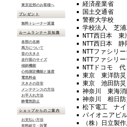
経済産業省
東京近郊のお客様へ
国土交通省
プレゼント
警察大学校
無料トレーナー派遣
学校法人 芝浦
ルームランナー豆知識
NTT西日本 東
各部の名称
NTT西日本 静
馬力について
NTTファシリ
音の大きさ
NTTファシリ
走行面のサイズ
傾斜機能
NTTドコモ 代
心拍測定機能と速度
東京 東洋防災
電気料金
東京 池田防災
大きさの目安
メンテナンスの方法
神奈川 東海消
お手入れ方法
神奈川 相日防
静電気防止
松下電工 ナ
ショップからのご案内
パイオニアビ
お支払い方法
（株）日立製作
有料組立・設置