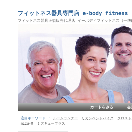
フィットネス器具専門店 e-body fitness
フィットネス器具正規販売代理店 イーボディフィットネス（一般
カートをみる
｜
会
注目キーワード
ルームランナー
リカンベントバイク
クロスト
mizu-Q
ミズキュープラス