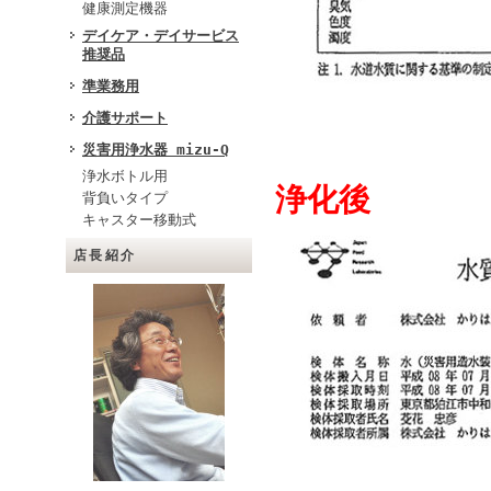
健康測定機器
デイケア・デイサービス
推奨品
準業務用
介護サポート
災害用浄水器 mizu-Q
浄水ボトル用
浄化後
背負いタイプ
キャスター移動式
店長紹介