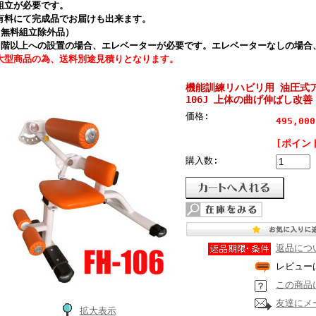
組立が必要です。
有料にて完成品でお届けも出来ます。
(無料組立除外品）
2階以上への設置の場合、エレベーターが必要です。エレベーターなしの場合
大型商品の為、送料別途見積りとなります。
機能訓練リハビリ用 油圧式ア
106J 上体の曲げ伸ばし改
価格:
495,0
[ポイン
購入数:
返品につ
レビュー
この商品
友達にメ
拡大表示