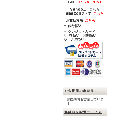
FAX
044-281-4154
yahoo
店
こちら
amazon
ストア
こちら
お支払方法
こちら
* 銀行振込
* クレジットカード
(
一括払い
分割払い
ボーナス払い）
お盆期間の出荷案内
お盆期間も営業していま
す
無料組立設置サービス