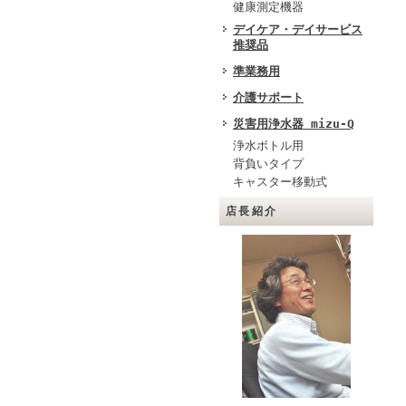
健康測定機器
デイケア・デイサービス
推奨品
準業務用
介護サポート
災害用浄水器 mizu-Q
浄水ボトル用
背負いタイプ
キャスター移動式
店長紹介