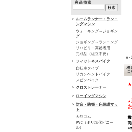
商品検索
ルームランナー・ランニ
ングマシン
ウォーキング～ジョギン
グ
ジョギング～ランニング
リハビリ・高齢者用
完成品（組立不要）
e-
フィットネスバイク
機
自転車タイプ
リカンベントバイク
スピンバイク
クロストレーナー
ローイングマシン
防音・防振・床保護マッ
ト
天然ゴム
機
PVC（ポリ塩化ビニー
高
ル）
*