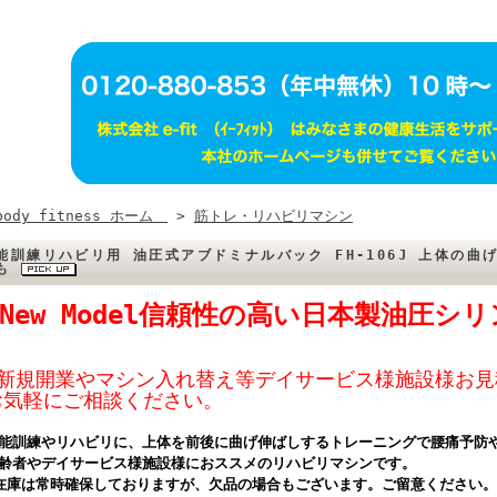
body fitness ホーム
>
筋トレ・リハビリマシン
能訓練リハビリ用 油圧式アブドミナルバック FH-106J 上体の曲
にも
★New Model信頼性の高い日本製油圧シ
★新規開業やマシン入れ替え等デイサービス様施設様お見
お気軽にご相談ください。
能訓練やリハビリに、上体を前後に曲げ伸ばしするトレーニングで腰痛予防
齢者やデイサービス様施設様におススメのリハビリマシンです。
在庫は常時確保しておりますが、欠品の場合もございます。ご留意ください。