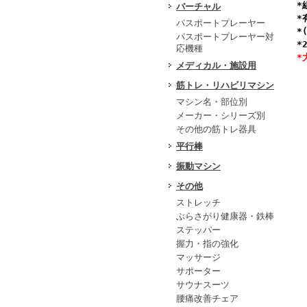
*
バーチャル
*
パスポートプレーヤー
*
パスポートプレーヤー対
*
応機種
*
メディカル・施設用
筋トレ・リハビリマシン
マシン名・部位別
メーカー・シリーズ別
その他の筋トレ器具
平行棒
振動マシン
その他
ストレッチ
ぶらさがり健康器・鉄棒
ステッパー
握力・指の強化
マッサージ
サポーター
サウナスーツ
腰痛改善チェア