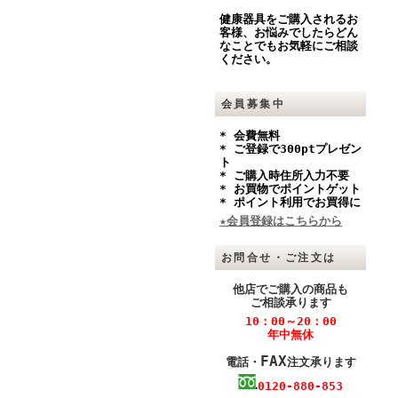
健康器具をご購入されるお
客様、お悩みでしたらどん
なことでもお気軽にご相談
ください。
会員募集中
* 会費無料
* ご登録で300ptプレゼン
ト
* ご購入時住所入力不要
* お買物でポイントゲット
* ポイント利用でお買得に
★会員登録はこちらから
お問合せ・ご注文は
他店でご購入の商品も
ご相談承ります
10：00～20：00
年中無休
FAX
電話・
注文承ります
0120-880-853