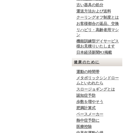
古い器具の処分
運送方法および送料
クーリングオフ制度とは
お客様都合の返品、交換
リハビリ・高齢者用マシ
ン
機能訓練型デイサービス
様お見積りいたします
日本経済新聞MJ掲載
健康のために
運動の時間帯
メタボリックシンドロー
ムといわれたら
スロージョギングとは
認知症予防
歩数を増やそう
肥満計算式
ペースメーカー
熱中症予防に
医療控除
中高年運動心得